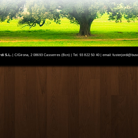
rdi S.L.
| C/Girona, 2 08693 Casserres (Bcn) | Tel. 93 822 50 40 | email:
fusterjordi@bus