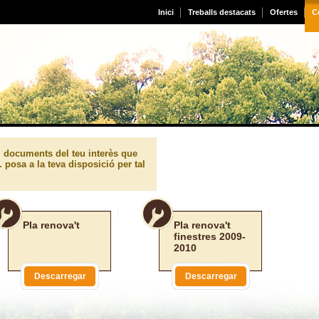
Inici
Treballs destacats
Ofertes
Ce
 i documents del teu interès que
. posa a la teva disposició per tal
Pla renova't
Pla renova't
finestres 2009-
2010
Descarregar
Descarregar